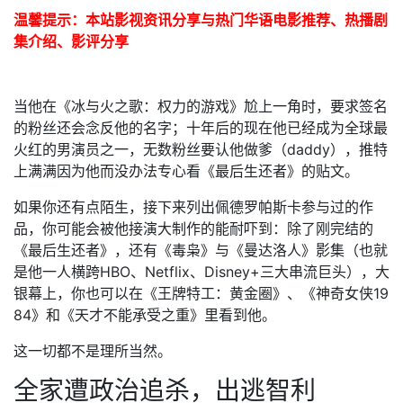
温馨提示：本站影视资讯分享与热门华语电影推荐、热播剧
集介绍、影评分享
当他在《冰与火之歌：权力的游戏》尬上一角时，要求签名
的粉丝还会念反他的名字；十年后的现在他已经成为全球最
火红的男演员之一，无数粉丝要认他做爹（daddy），推特
上满满因为他而没办法专心看《最后生还者》的贴文。
如果你还有点陌生，接下来列出佩德罗帕斯卡参与过的作
品，你可能会被他接演大制作的能耐吓到：除了刚完结的
《最后生还者》，还有《毒枭》与《曼达洛人》影集（也就
是他一人横跨HBO、Netflix、Disney+三大串流巨头），大
银幕上，你也可以在《王牌特工：黄金圈》、《神奇女侠19
84》和《天才不能承受之重》里看到他。
这一切都不是理所当然。
全家遭政治追杀，出逃智利