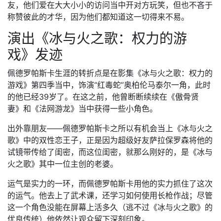
友，他们爱在大大小小的访问当中开对方玩笑，但也不吝于
称赞彼此的才华，因为他们都知道这一切得来不易。
演出《冰与火之歌：权力的游
戏》发迹
佩德罗帕斯卡生涯的转折点是在影集《冰与火之歌：权力的
游戏》第四季当中，饰演“红毒蛇”奥柏伦马泰尔一角，此时
的他已经39岁了。在这之前，他曾断断续续在《傲骨贤
妻》和《法网游龙》当中获得一些小角色。
出外靠朋友——佩德罗帕斯卡之所以有机会当上《冰与火之
歌》中的双性恋王子，正是因为超级好友萨拉保罗森将他的
试镜带传给了闺密，而这位闺密，就那么刚好的，是《冰与
火之歌》其中一位主创的老婆。
运气是实力的一环，而佩德罗帕斯卡用他的实力抓住了这次
的运气。他去上了武术课，还学习如何使用长枪作战；尽管
这一个角色没能在屏幕上活多久（逃不过《冰与火之歌》的
优良传统）他依然让观众留下深刻印象。