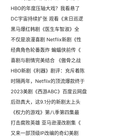
HBO的年度压轴大戏？我看悬了
DC宇宙持续扩张 观看《末日巡逻
黑马爆红韩剧《医生车智淑》全
不仅是浪漫喜剧 Netflix新剧《性
经典角色轮番轰炸 蝙蝠侠前传《
喜剧与剧情完美结合 《傲骨之战
HBO新剧《利器》剧评：充斥着陈
时隔两年，Netflix的顶流爆款终于
2023美剧《西游ABC》百度云网盘
后劲真大，这9.1分的新剧太上头
《权力的游戏》第八季第四集最
打击腐败英雄 亚马逊漫改剧集《
又来一部顶级IP改编的奇幻美剧