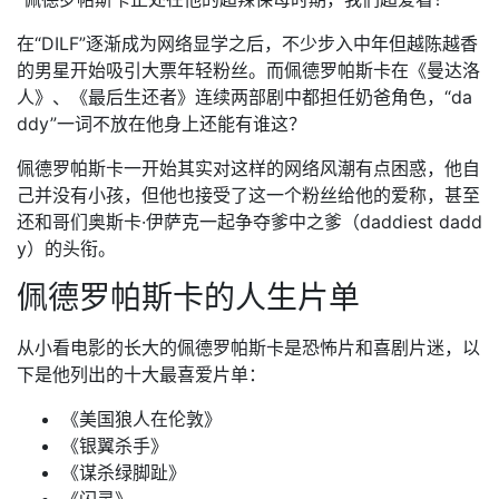
在“DILF”逐渐成为网络显学之后，不少步入中年但越陈越香
的男星开始吸引大票年轻粉丝。而佩德罗帕斯卡在《曼达洛
人》、《最后生还者》连续两部剧中都担任奶爸角色，“da
ddy”一词不放在他身上还能有谁这？
佩德罗帕斯卡一开始其实对这样的网络风潮有点困惑，他自
己并没有小孩，但他也接受了这一个粉丝给他的爱称，甚至
还和哥们奥斯卡·伊萨克一起争夺爹中之爹（daddiest dadd
y）的头衔。
佩德罗帕斯卡的人生片单
从小看电影的长大的佩德罗帕斯卡是恐怖片和喜剧片迷，以
下是他列出的十大最喜爱片单：
《美国狼人在伦敦》
《银翼杀手》
《谋杀绿脚趾》