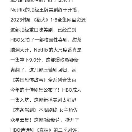
Netflix的顶级王牌美剧终于开播，
2023韩剧《猎犬》1-8全集网盘资源
这部顶级重口味美剧，已经烂到
HBO又拍了一部校园性喜剧，甜茶
脑洞大开，Netflix的大尺度番真是
一集拿下9.0分，这部爆款悬疑新
爽翻了，这几部压轴剧回归，甚
《美国恐怖故事》全系列合集百
今年的十佳剧集公布了！HBO成为
一集入坑，这部新播美剧太狂野
《杰茜驾到》本周剧终 女主角佐
众星云集！这部R级新片，撕开了
HBO诗选剧《真探》第三季剧评：