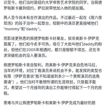
识至今，他们当时是纽约大学帝势艺术学院的同学，当佩德
罗帕斯卡搬到纽约，萨拉就带他加入她的朋友圈。
两人至今尚未有合作演出的作品，不过最近一起在《周六夜
现场》的段子当中一起登台，短剧中的演员更直接喊他们
“mommy”和“daddy”。
而影迷更熟悉的佩德罗帕斯卡好基友，就非奥斯卡·伊萨克
莫属了。他们如今炙手可热，吸引了大批叫他们daddy的粉
丝，但他们在2005年相遇时，都只是郁郁不得志、还在寻
求突破机会的没人要演员。
佩德罗帕斯卡来自智利，而奥斯卡·伊萨克来自危地马拉，
当年的环境，对拉丁裔演员来说机会不多，能发挥的类型也
有限（伊萨克曾说“我不知道接到多少一个黑帮演员的选角
邀请”）。他们当时不敢想所谓的生涯规划，只是载浮载
沉，希望这一个月接到的演出工作能够付得起下一个月的房
租。
患难与共让佩德罗帕斯卡和奥斯卡·伊萨克成为最好的朋