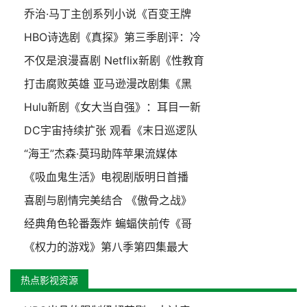
乔治·马丁主创系列小说《百变王牌
HBO诗选剧《真探》第三季剧评：冷
不仅是浪漫喜剧 Netflix新剧《性教育
打击腐败英雄 亚马逊漫改剧集《黑
Hulu新剧《女大当自强》：耳目一新
DC宇宙持续扩张 观看《末日巡逻队
“海王”杰森·莫玛助阵苹果流媒体
《吸血鬼生活》电视剧版明日首播
喜剧与剧情完美结合 《傲骨之战》
经典角色轮番轰炸 蝙蝠侠前传《哥
《权力的游戏》第八季第四集最大
热点影视资源