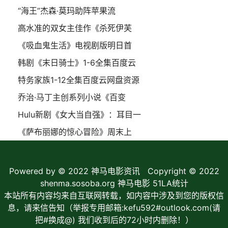
“海王”杰森·莫玛助阵苹果流
高水准的双女主佳作《杀死伊芙
《吸血鬼生活》电视剧版明日首
韩剧《末日骑士》1-6全集百度云
特务家族1-12全集百度云网盘资源
乔治·马丁主创系列小说《百变
Hulu新剧《女大当自强》：耳目一
《萨布丽娜的惊心冒险》周末上
Powered by © 2022
神马电影资讯
Copyright © 2022
shenma.sosoba.org 神马电影
51LA统计
本站所有内容均来自互联网转载，如内容中涉及到您的版权信
息，请来信告知（举报专用邮箱:kefu592#outlook.com(请
把#换成@) 我们收到后的72小时内删除！）