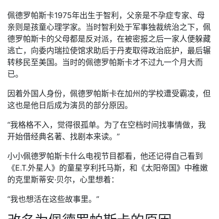
佩德罗帕斯卡1975年出生于智利，父亲是不孕症专家、母
亲则是孩童心理学家。当时智利处于军事独裁统治之下，佩
德罗帕斯卡的父母都是反对派，在被密报之后一家人便躲藏
逃亡，向委内瑞拉使馆求助后于丹麦取得政治庇护，最后辗
转移民至美国。当时的佩德罗帕斯卡才不过九一个月大而
已。
因着外国人身份，佩德罗帕斯卡在加州的学校遭受霸凌，但
这也是他日后成为演员的部分原因。
“我格格不入，觉得很孤单。为了在空档时间找事情做，我
开始借经典名著、找剧本来读。”
小小佩德罗帕斯卡什么电视节目都看，他还记得自己看到
《E.T.外星人》的童星亨利托马斯，和《太阳帝国》中稚嫩
的克里斯蒂安·贝尔，心里想着：
“我也想活在这些故事里。”