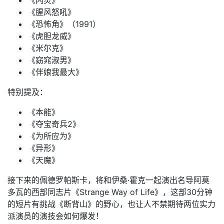
《闪灵》
《腥风怒吼》
《恐怖角》（1991）
《虎胆龙威》
《米尔克》
《窈窕淑男》
《伴娘我最大》
特别提及：
《本能》
《夺宝奇兵2》
《为所应为》
《异形》
《天魔》
接下来的佩德罗帕斯卡，将和伊桑·霍克一起演出名导阿莫
多瓦的西部同志片《Strange Way of Life》，这部30分钟
的短片有挑战《断背山》的野心，也让人不禁期待两位实力
派演员的演技会如何爆发！