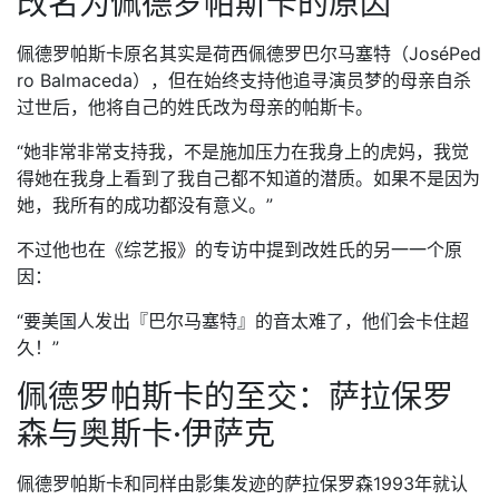
改名为佩德罗帕斯卡的原因
佩德罗帕斯卡原名其实是荷西佩德罗巴尔马塞特（JoséPed
ro Balmaceda），但在始终支持他追寻演员梦的母亲自杀
过世后，他将自己的姓氏改为母亲的帕斯卡。
“她非常非常支持我，不是施加压力在我身上的虎妈，我觉
得她在我身上看到了我自己都不知道的潜质。如果不是因为
她，我所有的成功都没有意义。”
不过他也在《综艺报》的专访中提到改姓氏的另一一个原
因：
“要美国人发出『巴尔马塞特』的音太难了，他们会卡住超
久！”
佩德罗帕斯卡的至交：萨拉保罗
森与奥斯卡·伊萨克
佩德罗帕斯卡和同样由影集发迹的萨拉保罗森1993年就认