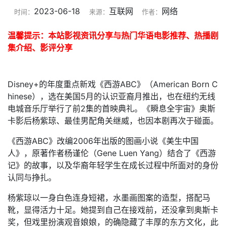
2023-06-18
互联网
网络
时间：
来源：
作者：
温馨提示：本站影视资讯分享与热门华语电影推荐、热播剧
集介绍、影评分享
Disney+的年度重点新戏《西游ABC》（American Born C
hinese），选在美国5月的认识亚裔月推出，也在纽约无线
电城音乐厅举行了前2集的首映典礼。《瞬息全宇宙》奥斯
卡影后杨紫琼、最佳男配角关继威，也因本剧再次于碰面。
《西游ABC》改编2006年出版的图画小说《美生中国
人》，原著作者杨谨伦（Gene Luen Yang）结合了《西游
记》的故事，以及华裔年轻学生在成长过程中所面对的身份
认同与挣扎。
杨紫琼以一身白色连身短裙，水墨画图案的造型，搭配马
靴，显得活力十足。她提到自己在接戏前，还没拿到奥斯卡
奖，但戏里扮演观音娘娘，的确隐藏了丰厚的东方文化，此