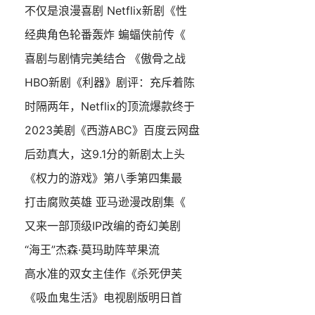
不仅是浪漫喜剧 Netflix新剧《性
经典角色轮番轰炸 蝙蝠侠前传《
喜剧与剧情完美结合 《傲骨之战
HBO新剧《利器》剧评：充斥着陈
时隔两年，Netflix的顶流爆款终于
2023美剧《西游ABC》百度云网盘
后劲真大，这9.1分的新剧太上头
《权力的游戏》第八季第四集最
打击腐败英雄 亚马逊漫改剧集《
又来一部顶级IP改编的奇幻美剧
“海王”杰森·莫玛助阵苹果流
高水准的双女主佳作《杀死伊芙
《吸血鬼生活》电视剧版明日首