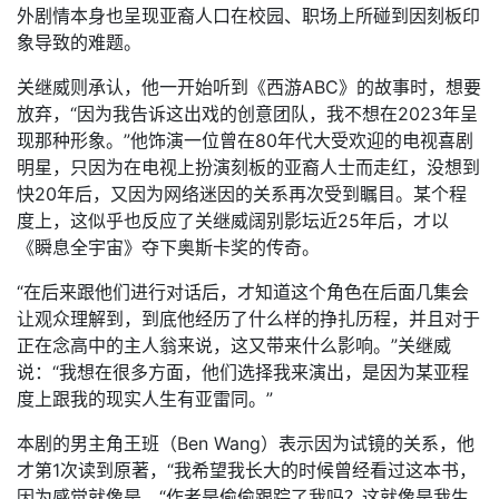
外剧情本身也呈现亚裔人口在校园、职场上所碰到因刻板印
象导致的难题。
关继威则承认，他一开始听到《西游ABC》的故事时，想要
放弃，“因为我告诉这出戏的创意团队，我不想在2023年呈
现那种形象。”他饰演一位曾在80年代大受欢迎的电视喜剧
明星，只因为在电视上扮演刻板的亚裔人士而走红，没想到
快20年后，又因为网络迷因的关系再次受到瞩目。某个程
度上，这似乎也反应了关继威阔别影坛近25年后，才以
《瞬息全宇宙》夺下奥斯卡奖的传奇。
“在后来跟他们进行对话后，才知道这个角色在后面几集会
让观众理解到，到底他经历了什么样的挣扎历程，并且对于
正在念高中的主人翁来说，这又带来什么影响。”关继威
说：“我想在很多方面，他们选择我来演出，是因为某亚程
度上跟我的现实人生有亚雷同。”
本剧的男主角王班（Ben Wang）表示因为试镜的关系，他
才第1次读到原著，“我希望我长大的时候曾经看过这本书，
因为感觉就像是，“作者是偷偷跟踪了我吗？这就像是我生