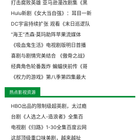
打击腐败英雄 亚马逊漫改剧集《黑
Hulu新剧《女大当自强》：耳目一新
DC宇宙持续扩张 观看《末日巡逻队
“海王”杰森·莫玛助阵苹果流媒体
《吸血鬼生活》电视剧版明日首播
喜剧与剧情完美结合 《傲骨之战》
经典角色轮番轰炸 蝙蝠侠前传《哥
《权力的游戏》第八季第四集最大
热点影视资源
HBO出品的限制级超英剧，太过瘾
台剧《人选之人-造浪者》全集百
电视剧《归路》1-30全集百度云网
这部顶级重口味美剧，越来越扯