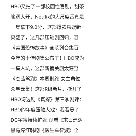
HBO又拍了一部校园性喜剧，甜茶
脑洞大开，Netflix的大尺度番真是
一集拿下9.0分，这部爆款悬疑新
爽翻了，这几部压轴剧回归，甚
《美国恐怖故事》全系列合集百
今年的十佳剧集公布了！HBO成为
一集入坑，这部新播美剧太狂野
《杰茜驾到》本周剧终 女主角佐
众星云集！这部R级新片，撕开了
HBO诗选剧《真探》第三季剧评：
HBO的年度压轴大戏？我看悬了
DC宇宙持续扩张 观看《末日巡逻
黑马爆红韩剧《医生车智淑》全