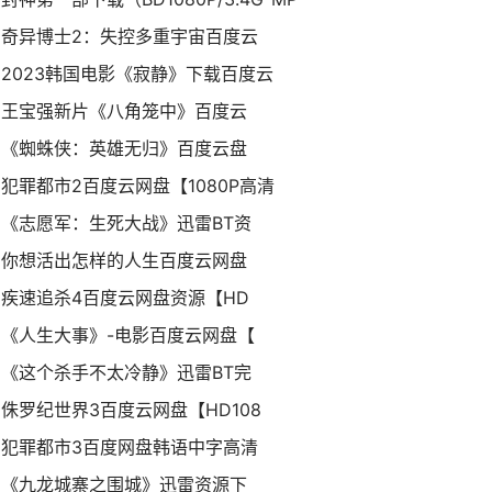
奇异博士2：失控多重宇宙百度云
2023韩国电影《寂静》下载百度云
王宝强新片《八角笼中》百度云
《蜘蛛侠：英雄无归》百度云盘
犯罪都市2百度云网盘【1080P高清
《志愿军：生死大战》迅雷BT资
你想活出怎样的人生百度云网盘
疾速追杀4百度云网盘资源【HD
《人生大事》-电影百度云网盘【
《这个杀手不太冷静》迅雷BT完
侏罗纪世界3百度云网盘【HD108
犯罪都市3百度网盘韩语中字高清
《九龙城寨之围城》迅雷资源下