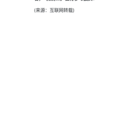
(来源：互联网转载)