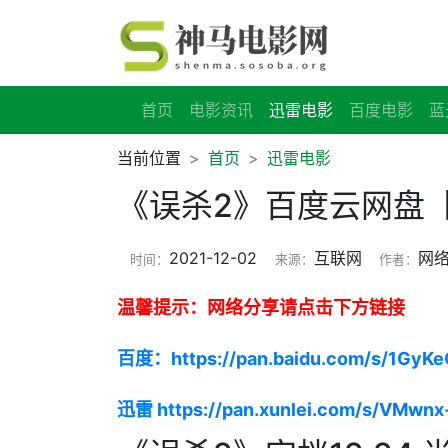
首页
电影资讯
迅雷电影
百度电影
蓝
当前位置
首页
迅雷电影
《误杀2》百度云网盘【
2021-12-02
互联网
网
时间：
来源：
作者：
温馨提示：网络分享请点击下方链接
百度：https://pan.baidu.com/s/1GyK
迅雷 https://pan.xunlei.com/s/VMwn