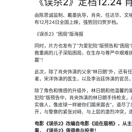
《误杀2》定档12.24
由陈思诚监制、戴墨执导，肖央、任达华、文
布12月24日全国上映，强势回归贺岁档。
《误杀2》“困局”版海报
同时，片方也发布了“为爱犯险”版预告和“困
救重病的儿子深陷困局，在生存与尊严中艰难
赢”！
此次，除了肖央饰演的父亲“林日朗”外，还有
者，宋洋饰演的医生，以及李治廷饰演的官员
除了角色和情感的升级外，林日朗和他温馨的
犯险”版预告中，肖央饰演的林日朗手持枪支，
实做人，像皮球一样被你们踢来踢去”，道尽
开，与警察的紧张对峙、与上层的激烈冲突，
电影《误杀2》改编自电影《迫在眉梢》，从
看，《误杀2》值得参与投资！