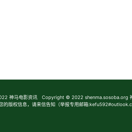
2022
神马电影资讯
Copyright © 2022 shenma.sosoba.o
信息，请来信告知（举报专用邮箱:kefu592#outlook.