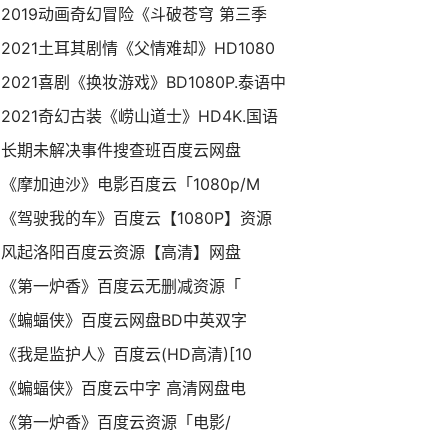
2019动画奇幻冒险《斗破苍穹 第三季
2021土耳其剧情《父情难却》HD1080
2021喜剧《换妆游戏》BD1080P.泰语中
2021奇幻古装《崂山道士》HD4K.国语
长期未解决事件搜查班百度云网盘
《摩加迪沙》电影百度云「1080p/M
《驾驶我的车》百度云【1080P】资源
风起洛阳百度云资源【高清】网盘
《第一炉香》百度云无删减资源「
《蝙蝠侠》百度云网盘BD中英双字
《我是监护人》百度云(HD高清)[10
《蝙蝠侠》百度云中字 高清网盘电
《第一炉香》百度云资源「电影/