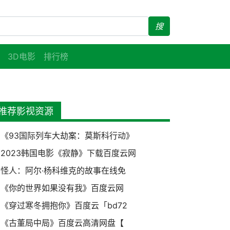
搜
3D电影
排行榜
推荐影视资源
《93国际列车大劫案：莫斯科行动》
2023韩国电影《寂静》下载百度云网
怪人：阿尔·杨科维克的故事在线免
《你的世界如果没有我》百度云网
《穿过寒冬拥抱你》百度云「bd72
《古董局中局》百度云高清网盘【