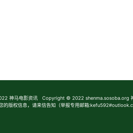
2022
神马电影资讯
Copyright © 2022 shenma.sosoba.o
信息，请来信告知（举报专用邮箱:kefu592#outlook.