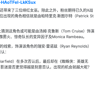
x-HAoTFel-LkKSux
还带来了三位绯红女巫。除此之外，粉丝期待已久的X战
出现的角色相信就是由帕特里克·斯图尔特（Patrick St
这角色或可能是由汤姆·克鲁斯（Tom Cruise）饰演
为是霹雳火、惊奇队长的变异因子及Monica Rambeau。
，饰演该角色的瑞安·雷诺兹（Ryan Reynolds）
否认：
Garfield）在多次否认后，最后却在《蜘蛛侠：英雄无
e）中出现，影迷是否更觉得越是刻意否认，出现的机会就越大呢？