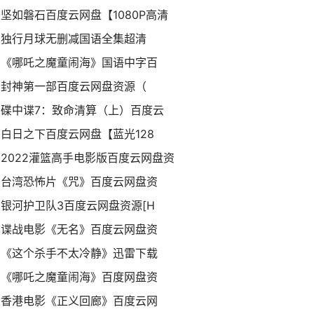
坚如磐石百度云网盘【1080P高清
独行月球无删减国语全集超清
《哪吒之魔童闹海》国语中字百
封神第一部百度云网盘资源（
碟中谍7：致命清算（上）百度云
白日之下百度云网盘【蓝光128
2022灌篮高手电影版百度云网盘资
台湾恐怖片《咒》百度云网盘资
银河护卫队3百度云网盘资源[H
谍战电影《无名》百度云网盘资
《这个杀手不太冷静》迅雷下载
《哪吒之魔童闹海》百度网盘资
香港电影《正义回廊》百度云网