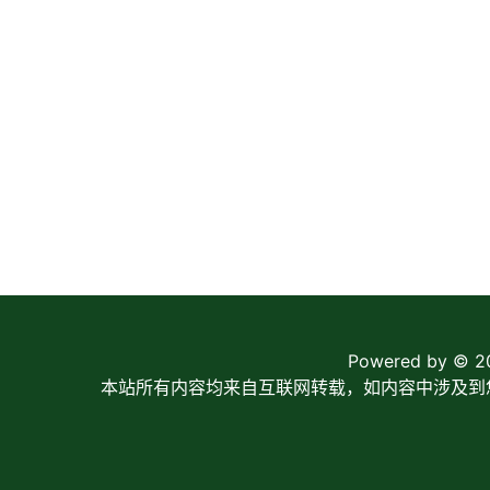
Powered by © 
本站所有内容均来自互联网转载，如内容中涉及到您的版权