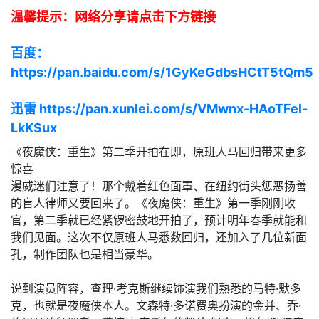
温馨提示：网络分享请点击下方链接
百度：
https://pan.baidu.com/s/1GyKeGdbsHCtT5tQm5
迅雷 https://pan.xunlei.com/s/VMwnx-HAoTFel-
LkKSux
《夜魔侠：重生》第二季开拍在即，原班人马回归带来更多
惊喜
漫威迷们注意了！那个戴着红色面罩、在纽约街头惩恶扬善
的盲人律师又要回来了。《夜魔侠：重生》第一季刚刚收
官，第二季就已经紧锣密鼓地开拍了，预计明年春季就能和
我们见面。这次不仅原班人马悉数回归，还加入了几位新面
孔，制作团队也是相当豪华。
说到演员阵容，查理·考克斯继续饰演我们熟悉的马特·默多
克，也就是夜魔侠本人。文森特·多诺费奥扮演的金并、乔·