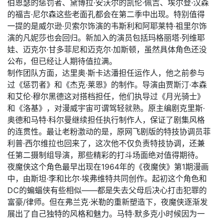
伯恩瑟的惩罚者、黛博拉·安沃尔的凯伦·佩吉、埃尔登·汉森
的福吉·尼尔森这些老面孔都会在第二季中出现。特别值得
一提的是威尔逊·贝索尔饰演的韦斯利和阿耶莱特·祖里尔饰
演的凡妮莎也会回归。新加入的演员包括玛格丽塔·列维耶
娃、迈克尔·甘多菲尼和迈克尔·加斯顿，虽然具体角色还没
公布，但已经让人期待值拉满。
制作团队方面，达里奥·斯卡达潘担任运作人，他之前参与
过《惩罚者》和《杰克·莱恩》的制作。导演由贾斯汀·本森
和艾伦·穆尔黑德这对搭档担任，他们执导过《月光骑士》
和《洛基》，对漫威宇宙可谓驾轻就熟。原主编剧克里斯·
奥德和马特·科尔曼继续担任执行制作人，保证了剧集风格
的连贯性。最让老粉激动的是，原网飞剧版的特技协调员菲
利普·西尔维拉也回来了，这次他不仅负责特技协调，还兼
任第二摄制组导演，那些精彩的打斗场面绝对值得期待。
夜魔侠这个角色最早出现在1964年的《夜魔侠》第1期漫画
中，由斯坦·李和比尔·埃弗维特共同创作。起初这个角色和
DC的蝙蝠侠有些相似——都是失去父母后决心打击犯罪的
富豪/律师。但在弗兰克·米勒的重新塑造下，夜魔侠逐渐发
展出了自己独特的风格和魅力。马特·默多克小时候因为一