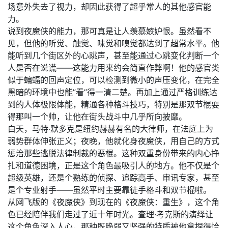
场意外失去了视力，却因此获得了超乎常人的其他感官能
力。
说到夜魔侠的能力，那可真是让人羡慕嫉妒恨。虽然看不
见，但他的听觉、触觉、味觉和嗅觉都达到了超常水平。他
能听到几个街区外的心跳声，甚至能通过心跳变化判断一个
人是否在说谎——这能力用来约会简直作弊啊！他的感官类
似于蝙蝠的回声定位，可以检测到微小的声压变化，在完全
黑暗的环境中也能”看”得一清二楚。再加上通过严格训练达
到的人体极限体能，精通各种格斗技巧，特别是那双节棍耍
得那叫一个帅，让他在街头战斗中几乎所向披靡。
白天，马特·默多克是纽约赫赫有名的大律师，在法庭上为
弱势群体伸张正义；夜晚，他就化身夜魔侠，用自己的方式
惩治那些逃脱法律制裁的恶棍。这种双重身份带来的内心挣
扎和道德困境，正是这个角色最吸引人的地方。他不仅是个
超级英雄，还是个熟练的侦探、追踪高手、审讯专家，甚至
是个专业射手——虽然平时主要靠徒手格斗和双节棍啦。
从网飞版的《夜魔侠》到现在的《夜魔侠：重生》，这个角
色已经陪伴我们走过了近十年时光。查理·考克斯的演绎让
这个角色深入人心，那种既脆弱又坚强的特质被他拿捏得恰