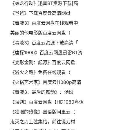
《蛟龙行动》迅雷BT资源下载[高
《爸爸》下载百度云高清网盘
《毒液3》百度云网盘在线观看中
美丽的他电影版百度云网盘（
《毒液3》百度云资源下载高清「
《唐探1900》百度云网盘迅雷BT资
《变形金刚：起源》百度云网盘
《浴火之路》免费在线观看（
《火锅艺术家》百度云[1080p高清
《毒液3：最后的舞动》：汤姆
《误判》百度云网盘【HD1080粤语
《独眼的残像》国语版阿里云（
鬼灭之刃上弦集结，前往锻刀村