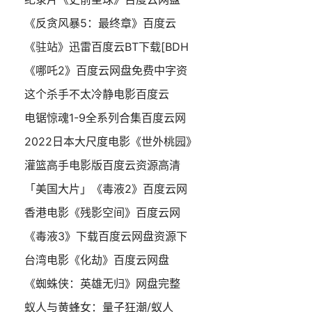
《反贪风暴5：最终章》百度云
《驻站》迅雷百度云BT下载[BDH
《哪吒2》百度云网盘免费中字资
这个杀手不太冷静电影百度云
电锯惊魂1-9全系列合集百度云网
2022日本大尺度电影《世外桃园》
灌篮高手电影版百度云资源高清
「美国大片」《毒液2》百度云网
香港电影《残影空间》百度云网
《毒液3》下载百度云网盘资源下
台湾电影《化劫》百度云网盘
《蜘蛛侠：英雄无归》网盘完整
蚁人与黄蜂女：量子狂潮/蚁人