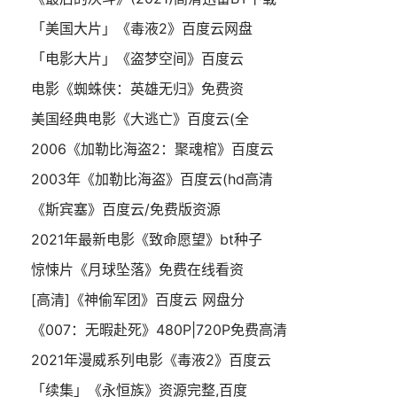
「美国大片」《毒液2》百度云网盘
「电影大片」《盗梦空间》百度云
电影《蜘蛛侠：英雄无归》免费资
美国经典电影《大逃亡》百度云(全
2006《加勒比海盗2：聚魂棺》百度云
2003年《加勒比海盗》百度云(hd高清
《斯宾塞》百度云/免费版资源
2021年最新电影《致命愿望》bt种子
惊悚片《月球坠落》免费在线看资
[高清]《神偷军团》百度云 网盘分
《007：无暇赴死》480P|720P免费高清
2021年漫威系列电影《毒液2》百度云
「续集」《永恒族》资源完整,百度