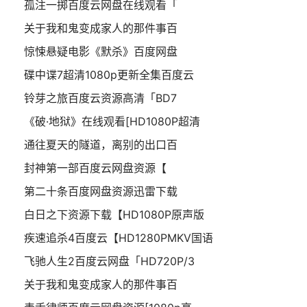
孤注一掷百度云网盘在线观看「
关于我和鬼变成家人的那件事百
惊悚悬疑电影《默杀》百度网盘
碟中谍7超清1080p更新全集百度云
铃芽之旅百度云资源高清「BD7
《破·地狱》在线观看[HD1080P超清
通往夏天的隧道，离别的出口百
封神第一部百度云网盘资源【
第二十条百度网盘资源迅雷下载
白日之下资源下载【HD1080P原声版
疾速追杀4百度云【HD1280PMKV国语
飞驰人生2百度云网盘「HD720P/3
关于我和鬼变成家人的那件事百