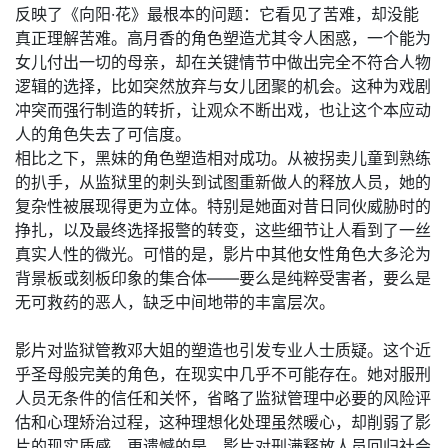
反映了《向阳·花》最根本的问题：它看见了苦难，却没能
真正理解苦难。高月香的角色塑造尤其令人困惑，一个能为
女儿付出一切的母亲，却在关键情节中做出完全不符合人物
逻辑的选择，比如突然放弃与女儿团聚的机会。这种为戏剧
冲突而强行制造的转折，让观众不断出戏，也让这个本应动
人的角色失去了可信度。
相比之下，黑妹的角色塑造相对成功。从被拐卖儿童到熟练
的扒手，从监狱里的刺头到试图重新做人的释放人员，她的
复杂性被展现得更为立体。特别是她面对昔日同伙威胁时的
挣扎，以及最终选择报警的转变，这些细节让人看到了一丝
真实人性的微光。可惜的是，影片中其他女性角色大多沦为
背景板或刻板印象的集合体——要么是纯粹受害者，要么是
无可救药的恶人，缺乏中间地带的丰富层次。
影片对监狱管教邓大姐的塑造也引发专业人士质疑。这个近
乎圣母般完美的角色，在现实中几乎不可能存在。她对服刑
人员无条件的信任和关怀，省略了监狱管理中必要的风险评
估和心理矫治过程，这种理想化处理虽然暖心，却削弱了影
片的现实质感。更遗憾的是，影片对刑满释放人员回归社会