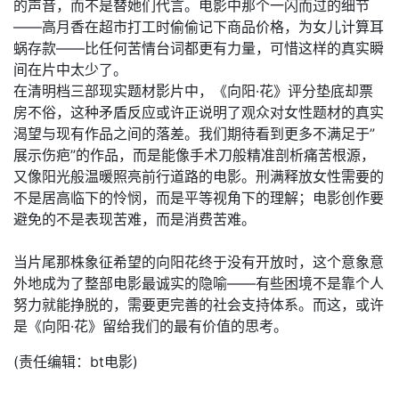
的声音，而不是替她们代言。电影中那个一闪而过的细节
——高月香在超市打工时偷偷记下商品价格，为女儿计算耳
蜗存款——比任何苦情台词都更有力量，可惜这样的真实瞬
间在片中太少了。
在清明档三部现实题材影片中，《向阳·花》评分垫底却票
房不俗，这种矛盾反应或许正说明了观众对女性题材的真实
渴望与现有作品之间的落差。我们期待看到更多不满足于”
展示伤疤”的作品，而是能像手术刀般精准剖析痛苦根源，
又像阳光般温暖照亮前行道路的电影。刑满释放女性需要的
不是居高临下的怜悯，而是平等视角下的理解；电影创作要
避免的不是表现苦难，而是消费苦难。
当片尾那株象征希望的向阳花终于没有开放时，这个意象意
外地成为了整部电影最诚实的隐喻——有些困境不是靠个人
努力就能挣脱的，需要更完善的社会支持体系。而这，或许
是《向阳·花》留给我们的最有价值的思考。
(责任编辑：bt电影)