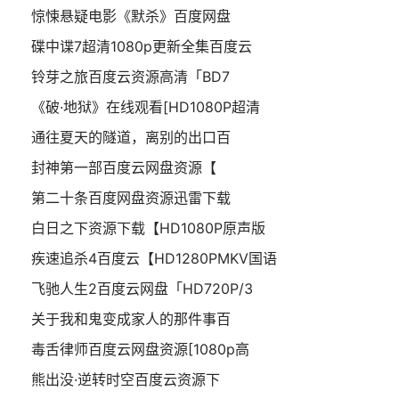
惊悚悬疑电影《默杀》百度网盘
碟中谍7超清1080p更新全集百度云
铃芽之旅百度云资源高清「BD7
《破·地狱》在线观看[HD1080P超清
通往夏天的隧道，离别的出口百
封神第一部百度云网盘资源【
第二十条百度网盘资源迅雷下载
白日之下资源下载【HD1080P原声版
疾速追杀4百度云【HD1280PMKV国语
飞驰人生2百度云网盘「HD720P/3
关于我和鬼变成家人的那件事百
毒舌律师百度云网盘资源[1080p高
熊出没·逆转时空百度云资源下