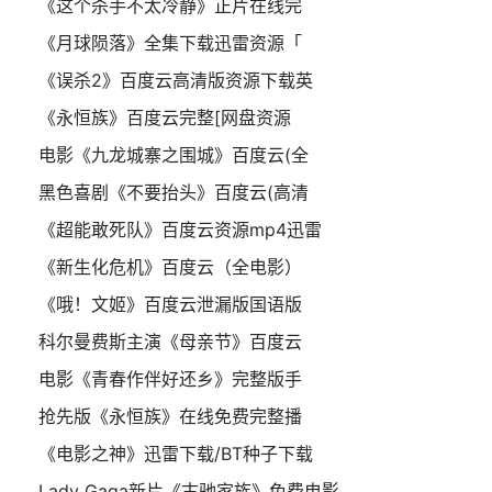
《这个杀手不太冷静》正片在线完
《月球陨落》全集下载迅雷资源「
《误杀2》百度云高清版资源下载英
《永恒族》百度云完整[网盘资源
电影《九龙城寨之围城》百度云(全
黑色喜剧《不要抬头》百度云(高清
《超能敢死队》百度云资源mp4迅雷
《新生化危机》百度云（全电影）
《哦！文姬》百度云泄漏版国语版
科尔曼费斯主演《母亲节》百度云
电影《青春作伴好还乡》完整版手
抢先版《永恒族》在线免费完整播
《电影之神》迅雷下载/BT种子下载
Lady Gaga新片《古驰家族》免费电影