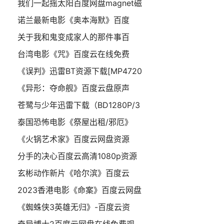
我们一起摇太阳百度网盘magnet磁
诺兰最新电影《奥本海默》百度
关于我和鬼变成家人的那件事百
台湾电影《咒》百度云在线免费
《误判》迅雷BT资源下载[MP4720
《异形：夺命舰》百度云盘原声
苍鹭与少年迅雷下载（BD1280P/3
泰国恐怖电影《祭屋出租/邪厄》
《火锅艺术家》百度云网盘资源
分手的决心百度云高清1080p资源
玄彬动作新片《哈尔滨》百度云
2023香港电影《命案》百度云网盘
《蜘蛛侠3英雄无归》-百度云资