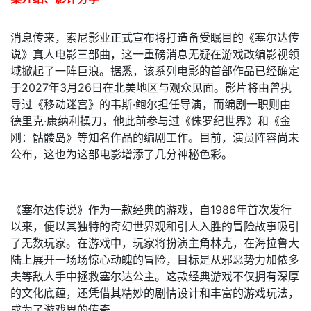
消息传来，索尼影业正式宣布将打造备受瞩目的《塞尔达传
说》真人电影三部曲，这一重磅消息无疑在游戏改编影视领
域掀起了一阵巨浪。据悉，该系列电影的首部作品已经确定
于2027年3月26日在北美地区与观众见面。影片将由曾执
导过《移动迷宫》的韦斯·鲍尔担任导演，而编剧一职则由
德里克·康纳利操刀，他此前参与过《侏罗纪世界》和《金
刚：骷髅岛》等知名作品的编剧工作。目前，演员阵容尚未
公布，这也为这部电影增添了几分神秘色彩。
《塞尔达传说》作为一款经典的游戏，自1986年首次发行
以来，便以其独特的奇幻世界观和引人入胜的冒险故事吸引
了无数玩家。在游戏中，玩家将扮演主角林克，在海拉鲁大
陆上展开一场场惊心动魄的冒险，目标是从邪恶势力加侬多
夫等敌人手中拯救塞尔达公主。这款经典游戏不仅拥有深厚
的文化底蕴，还凭借其精妙的剧情设计和丰富的游戏玩法，
成为了游戏界的传奇。