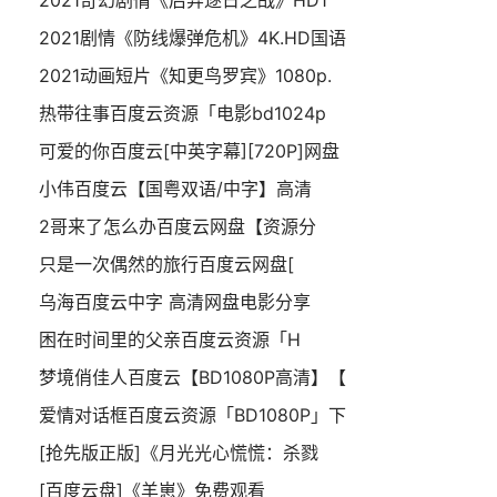
2021奇幻剧情《后羿逐日之战》HD1
2021剧情《防线爆弹危机》4K.HD国语
2021动画短片《知更鸟罗宾》1080p.
热带往事百度云资源「电影bd1024p
可爱的你百度云[中英字幕][720P]网盘
小伟百度云【国粤双语/中字】高清
2哥来了怎么办百度云网盘【资源分
只是一次偶然的旅行百度云网盘[
乌海百度云中字 高清网盘电影分享
困在时间里的父亲百度云资源「H
梦境俏佳人百度云【BD1080P高清】【
爱情对话框百度云资源「BD1080P」下
[抢先版正版]《月光光心慌慌：杀戮
[百度云盘]《羊崽》免费观看