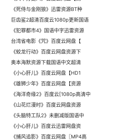
《死侍与金刚狼》迅雷资源BT种
巨齿鲨2超清百度云1080p更新国语
《犯罪都市4》国语中字迅雷资源
台湾省电影《咒》百度云网盘【
《蛟龙行动》百度云网盘资源下
奥本海默资源下载国语中文超清
《小心肝儿》百度云网盘【HD1
《雄狮少年》百度云网盘【资源
《海洋奇缘2》百度云[1080p高清中
《山花烂漫时》百度云网盘资源
《头脑特工队2》未删减版国语中
《小心肝儿》百度云迅雷网盘资
《捕风追影》百度云网盘〖MP4高