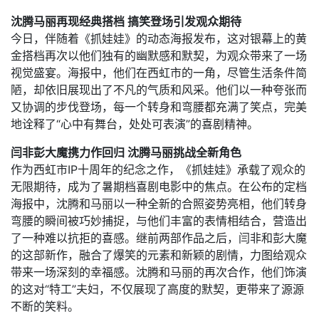
沈腾马丽再现经典搭档 搞笑登场引发观众期待
今日，伴随着《抓娃娃》的动态海报发布，这对银幕上的黄
金搭档再次以他们独有的幽默感和默契，为观众带来了一场
视觉盛宴。海报中，他们在西虹市的一角，尽管生活条件简
陋，却依旧展现出了不凡的气质和风采。他们以一种夸张而
又协调的步伐登场，每一个转身和弯腰都充满了笑点，完美
地诠释了“心中有舞台，处处可表演”的喜剧精神。
闫非彭大魔携力作回归 沈腾马丽挑战全新角色
作为西虹市IP十周年的纪念之作，《抓娃娃》承载了观众的
无限期待，成为了暑期档喜剧电影中的焦点。在公布的定档
海报中，沈腾和马丽以一种全新的合照姿势亮相，他们转身
弯腰的瞬间被巧妙捕捉，与他们丰富的表情相结合，营造出
了一种难以抗拒的喜感。继前两部作品之后，闫非和彭大魔
的这部新作，融合了爆笑的元素和新颖的剧情，力图给观众
带来一场深刻的幸福感。沈腾和马丽的再次合作，他们饰演
的这对“特工”夫妇，不仅展现了高度的默契，更带来了源源
不断的笑料。