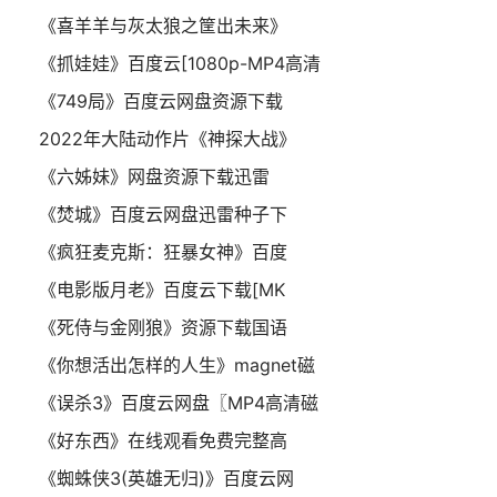
《喜羊羊与灰太狼之筐出未来》
《抓娃娃》百度云[1080p-MP4高清
《749局》百度云网盘资源下载
2022年大陆动作片《神探大战》
《六姊妹》网盘资源下载迅雷
《焚城》百度云网盘迅雷种子下
《疯狂麦克斯：狂暴女神》百度
《电影版月老》百度云下载[MK
《死侍与金刚狼》资源下载国语
《你想活出怎样的人生》magnet磁
《误杀3》百度云网盘〖MP4高清磁
《好东西》在线观看免费完整高
《蜘蛛侠3(英雄无归)》百度云网