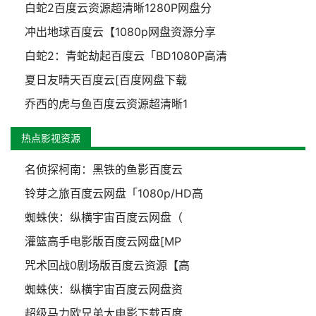
白蛇2百度云资源超清晰1280P网盘分
冲出地球百度云【1080p网盘资源分享
白蛇2：青蛇劫起百度云「BD1080P高清
夏日友晴天百度云[百度网盘下载
乔西的虎与鱼百度云资源超清晰1
热点影视资源
名侦探柯南：黑铁的鱼影百度云
铃芽之旅百度云网盘「1080p/HD高
蜘蛛侠：纵横宇宙百度云网盘（
灌篮高手电影版百度云网盘[MP
咒术回战0剧场版百度云资源【高
蜘蛛侠：纵横宇宙百度云网盘资
超级马力欧兄弟大电影下载百度