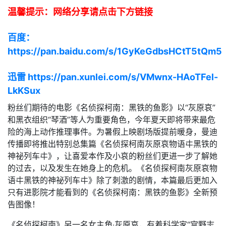
温馨提示：网络分享请点击下方链接
百度：
https://pan.baidu.com/s/1GyKeGdbsHCtT5tQm5
迅雷 https://pan.xunlei.com/s/VMwnx-HAoTFel-
LkKSux
粉丝们期待的电影《名侦探柯南：黑铁的鱼影》以“灰原哀”
和黑衣组织“琴酒”等人为重要角色，今年夏天即将带来最危
险的海上动作推理事件。为暑假上映剧场版提前暖身，曼迪
传播即将推出特别总集篇《名侦探柯南灰原哀物语㐄黑铁的
神祕列车㐄》，让喜爱本作及小哀的粉丝们更进一步了解她
的过去，以及发生在她身上的危机。《名侦探柯南灰原哀物
语㐄黑铁的神祕列车㐄》除了刺激的剧情，本篇最后更加入
只有进影院才能看到的《名侦探柯南：黑铁的鱼影》全新预
告图像！
《名侦探柯南》另一名女主角‧灰原哀，有着科学家“宫野志