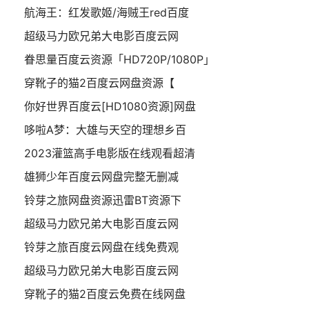
航海王：红发歌姬/海贼王red百度
超级马力欧兄弟大电影百度云网
眷思量百度云资源「HD720P/1080P」
穿靴子的猫2百度云网盘资源【
你好世界百度云[HD1080资源]网盘
哆啦A梦：大雄与天空的理想乡百
2023灌篮高手电影版在线观看超清
雄狮少年百度云网盘完整无删减
铃芽之旅网盘资源迅雷BT资源下
超级马力欧兄弟大电影百度云网
铃芽之旅百度云网盘在线免费观
超级马力欧兄弟大电影百度云网
穿靴子的猫2百度云免费在线网盘