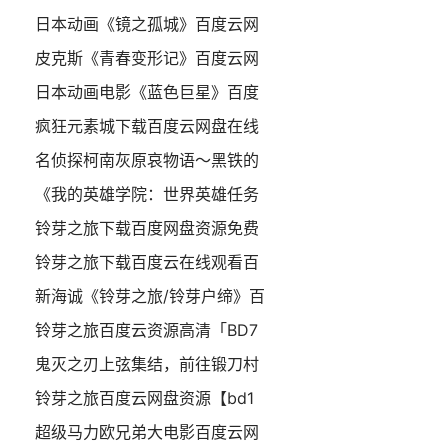
日本动画《镜之孤城》百度云网
皮克斯《青春变形记》百度云网
日本动画电影《蓝色巨星》百度
疯狂元素城下载百度云网盘在线
名侦探柯南灰原哀物语～黑铁的
《我的英雄学院：世界英雄任务
铃芽之旅下载百度网盘资源免费
铃芽之旅下载百度云在线观看百
新海诚《铃芽之旅/铃芽户缔》百
铃芽之旅百度云资源高清「BD7
鬼灭之刃上弦集结，前往锻刀村
铃芽之旅百度云网盘资源【bd1
超级马力欧兄弟大电影百度云网