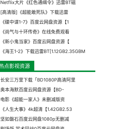
Netflix大片《红色通缉令》迅雷BT磁
[高清版]《超能敢死队》下载迅雷
《碟中谍1-7》百度云网盘资源【1
《尚气与十环传奇》在线免费观看
《新小鬼当家》百度云网盘资源【
《海王1-2》下载迅雷BT[1.12GB2.35GBM
热点影视资源
长安三万里下载「BD1080P高清阿里
奥本海默百度云网盘资源【BD-
电影《超能一家人》未删减版资
《人生大事》4k超清【1.42GB2.53
坚如磐石百度云网盘1080p无删减
剧场版 咒术回战0百度云网盘资