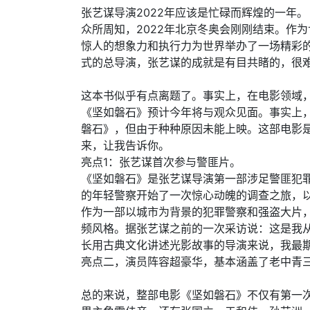
张艺谋导演2022年应该是忙碌而辉煌的一年。
众所周知，2022年北京冬奥会刚刚结束。作
惊人的想象力和执行力为世界举办了一场精彩
式的总导演，张艺谋的成就是有目共睹的，很
这本书似乎有点离题了。事实上，在电影领域
《坚如磐石》预计今年将与观众见面。事实上
磐石》，但由于种种原因未能上映。这部电影是
来，让我告诉你。
亮点1：张艺谋首次参与警匪片。
《坚如磐石》是张艺谋导演第一部涉足警匪犯
的年轻警察开始了一次惊心动魄的调查之旅，
作为一部以城市为背景的犯罪警察和强盗大片
频风格。据张艺谋之前的一次采访说：这是我
长用古典文化讲述光影故事的导演来说，我最
亮点二，演员阵容超豪华，基本涵盖了老中青
总的来说，整部电影《坚如磐石》不仅有第一