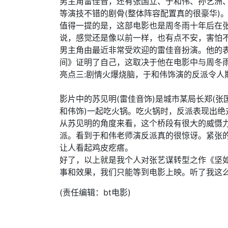
男主角雷佳音，还有张国立、于和伟、孙艺洲
等演技不错的剧骨(整体阵容配置真的很豪华)
值得一提的是，这部电影也是周冬雨十年后在
说，感觉还是像以前一样，也有点不安，害怕
男主角由最近非常受欢迎的雷佳音扮演。他的
间》证明了自己，这取决于他在电影中与周冬
亮点三:剧情火爆烧脑，于和伟饰演的反派令人
影片中的苏见明(雷佳音饰)是城市某局长郑(张
和伟饰)一起吃火锅。吃火锅时，反派表现出
从苏见明的角度来看，这个桥段有很大的威慑
派。看到于和伟老师演反派真的很惊讶。紧张
让人看起鸡皮疙瘩。
好了，以上就是我个人对张艺谋转型之作《坚
事和效果，我们只能等到电影上映。听了我这
(责任编辑：bt电影)