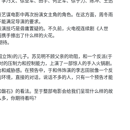
、李乃文、徐亚军、田宇、何正军、徐子力、陈冲、王迅
。
张艺谋电影中再次扮演女主角的角色。在这方面，周冬雨
不能满足导演的要求。
表演技巧是毋庸置疑的。不久前，火电视连续剧《人世
雨携手擦出了什么样的火花。
期待。
国立饰)的儿子。苏见明不顾父亲的劝阻，和一个反派(于
绝对的压制力和控制能力，上演了一部惊人的手入火锅剧。
力和威胁感。在预告中，于和伟饰演的李志田就像一个反
的环境，直接的对话，说话不多的人，只有一个预告才能
如磐石》的看法。至于整部电影会给我们呈现什么样的故
么多，你期待着吗？