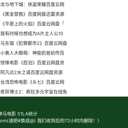
龙与地下城：侠盗荣耀百度云网
《黑金营救》百度网盘迅雷资源
《平原上的火焰》百度云网盘「
我有时候也想成为A片主人公10
马东锡《犯罪都市2》百度云网盘
小黄人大眼萌：神偷奶爸前传百
惊悚电影《怨泊》百度云网盘资
阿凡达2水之道百度云网盘资源
台湾恐怖电影《头七》百度云网
奇异博士2：疯狂多元宇宙在线免
rg 神马电影
51LA统计
com(请把#换成@) 我们收到后的72小时内删除！）