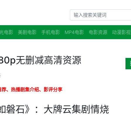
光电影
美剧电影
手机电影
MP4电影
电影资源
动漫影视
80p无删减高清资源
络
推荐、热播剧集介绍、影评分享
如磐石》：大牌云集剧情烧