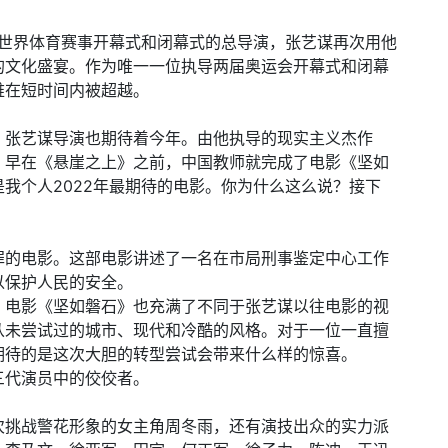
为世界体育赛事开幕式和闭幕式的总导演，张艺谋再次用他
的文化盛宴。作为唯一一位执导两届奥运会开幕式和闭幕
难在短时间内被超越。
，张艺谋导演也期待着今年。由他执导的现实主义杰作
，早在《悬崖之上》之前，中国教师就完成了电影《坚如
我个人2022年最期待的电影。你为什么这么说？接下
罪的电影。这部电影讲述了一名在市局刑事鉴定中心工作
以保护人民的安全。
，电影《坚如磐石》也充满了不同于张艺谋以往电影的视
从未尝试过的城市、现代和冷酷的风格。对于一位一直擅
期待的是这次大胆的转型尝试会带来什么样的惊喜。
三代演员中的佼佼者。
次挑战警花形象的女主角周冬雨，还有演技出众的实力派