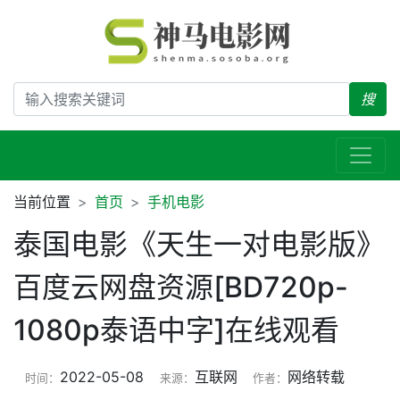
搜
当前位置
首页
手机电影
泰国电影《天生一对电影版》
百度云网盘资源[BD720p-
1080p泰语中字]在线观看
2022-05-08
互联网
网络转载
时间：
来源：
作者：