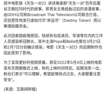
其中电影版《天生一对2》讲述离泰剧”天生一对”百年后曼
谷王朝拉玛时代的故事，即男女主角投胎过后的浪漫故事，
由GDH公司和Broadcast Thai Television公司联合打造，
还创意性地发行虚拟代币“命运币”（Destiny Token）用以
筹措拍摄资金。
此次因泰国疵情原因，陆续有包括演员、导演等在内的工作
人员感染新冠肺炎，其中主演Pope和Bella也曾在3月21日
和2月7日分别确诊感染，电影《天生一对2》的后期制作也
因此受到了影响。
为了呈现更好的视频质量，原定2022年5月4日上映的电影
宣布无限期推迟上映，新的上映时间待定。延期消息一出，
粉丝们表示“可以理解，希望疵情快点过去，大家都要注意
安全”。
(来源：互联网转载)