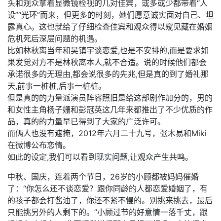
头和观众拿着显微镜检视的几对佳宾，或多或少都带着“人
设”“光环”而来，但更多的时刻，她们愿意诚实面对自己、坦
露真心。这也就给了仔细检查佳宾和观众得以窥见藏在婚姻
危机死后深层问题的机遇。
比如林秋离当年和吴镇宇谈恋爱,也是不安排的,而是要求如
果发觉对方不是林秋离本人,就不合适。说的时候他们都会
承诺很多的无理由,都会说很多的先兆,但是真的到了婚礼那
天,前事一桩桩,后事一桩桩。
但是真的的力量派演员阵容照旧是给这部剧作加分的，男的
和女性主角杨子姗和彭冠英这几年来都推出了不少优质的作
品，真的的力量早已得到了大家的广泛许可。
而俩人也没有遮掩，2012年六月二十九号，张木易和Miki
在微博公布恋情。
如此的设定,我们可以看到现实问题,让观众产生共鸣。
中秋、国庆，连着两个节日，26岁的小顾都被妈妈催婚
了：“你怎么还不谈恋爱？跟你同龄的人都恋爱婚姻了，有
的孩子都会打酱油了，你还不紧不慢的。别挑来挑去，最后
只能挑另外的人剩下的。”小顾过节的好意情一落千丈，跟