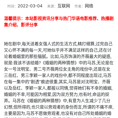
2022-03-04
互联网
网络
时间：
来源：
作者：
温馨提示：本站影视资讯分享与热门华语电影推荐、热播剧
集介绍、影评分享
她在剧中,每天送着女强人式的生活方式,精打细算,过完自己
又心怀不满的每一天,可她似乎并不满足这样的自己,还在讨
论着婚姻里的那些猫腻。比如,马苏饰演的齐薇最大的疑惑,
就是:我该不该结婚?《婚姻的两种猜想》中的马苏,无论是在
女一号沈明宝、男二号齐薇两位女主角的戏份中,还是在女
三岳红、男三李颖一家人的戏份中,都不同程度出现过,马苏
在每一集中的“剧透”痕迹很重,其实,马苏是对沈明宝、齐薇
以及岳红、李颖一家人,都报以同情,觉得她们有不幸的婚姻,
婚姻的不幸,可能因为相爱,因为双方努力,也有时,命运的捉
弄。马苏在《婚姻的两种猜想》中,有意为人生减少了几分
幻想,但所得的,也只是以旁观者的身份而言,所谓的不痛不痒,
主要是因为,马苏不愿做旁观者,也没有对自己所处婚姻的婚