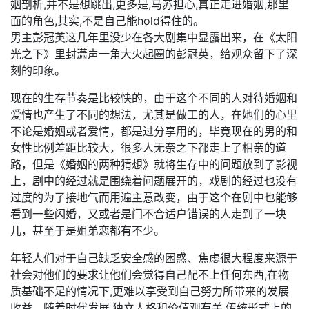
姻剖析,并不是想跳出,更多是,马苏担心,真正走进婚姻,那里
面的角色,其实,不是自己能hold得住的。
男主彭冠英这几年里没少在各大剧集中显露出来，在《太阳
光之下》里封潇声一角大火起圈的彭冠英，给观众留下了深
刻的印象。
现在的生存节奏是比较快的，由于这个不同的人对待婚姻和
爱情也产生了不同的想法，尤其是做工的人，在她们的心里
不论是婚姻或者爱情，都是过分享用的，毕竟现在的男的和
女性比例差距比较大，很多人无奈之下都走上了相亲的道
路，但是《婚姻的两种猜想》就将生存中的问题放到了影视
上，剧中的经过就是围绕着问题展开的，戏剧的经过也没有
过度的为了接地气而用遍主意改变，由于这个在剧中也能够
看到一些闪婚，又或者是门不合适户错误的人走到了一块
儿，甚至于是姐弟恋都有不少。
年轻人们对于自己缺乏安全感的困惑、焦虑很大程度来源于
社会对他们的要求让他们会觉得自己配不上任何东西,在物
质基础不足的情况下,更难以享受到自己努力所带来的发展
收益。随着时代发展,独立人格和价值观有关,传统形式上的