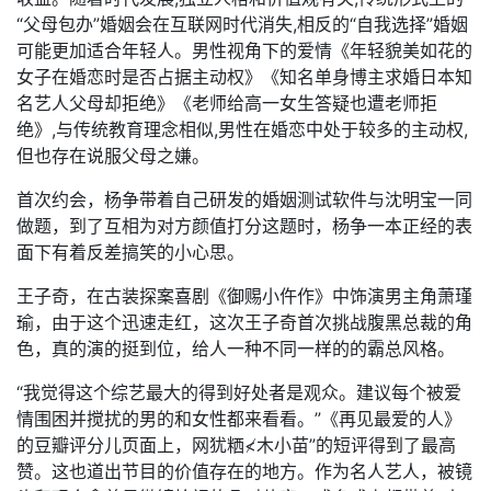
“父母包办”婚姻会在互联网时代消失,相反的“自我选择”婚姻
可能更加适合年轻人。男性视角下的爱情《年轻貌美如花的
女子在婚恋时是否占据主动权》《知名单身博主求婚日本知
名艺人父母却拒绝》《老师给高一女生答疑也遭老师拒
绝》,与传统教育理念相似,男性在婚恋中处于较多的主动权,
但也存在说服父母之嫌。
首次约会，杨争带着自己研发的婚姻测试软件与沈明宝一同
做题，到了互相为对方颜值打分这题时，杨争一本正经的表
面下有着反差搞笑的小心思。
王子奇，在古装探案喜剧《御赐小仵作》中饰演男主角萧瑾
瑜，由于这个迅速走红，这次王子奇首次挑战腹黑总裁的角
色，真的演的挺到位，给人一种不同一样的的霸总风格。
“我觉得这个综艺最大的得到好处者是观众。建议每个被爱
情围困并搅扰的男的和女性都来看看。”《再见最爱的人》
的豆瓣评分儿页面上，网犹粞≮木小苗”的短评得到了最高
赞。这也道出节目的价值存在的地方。作为名人艺人，被镜