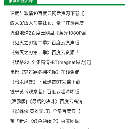
推荐影视资源
速度与激情10百度云网盘资源下载【
蚁人3/蚁人与黄蜂女：量子狂热百度
流浪地球2百度云网盘【蓝光1080P高
《鬼灭之刃第二季》百度云原声版
《鬼灭之刃第二季》百度云资源「
《误杀2》全集高清-BT(magnet磁力)迅
电影《穿过寒冬拥抱你》在线免费
《暗杀风暴》下载迅雷BT完整下载
钱宁黄《观察者》百度云超清晰版
[泄露版]《最后的决斗》百度云高清
《蜘蛛侠:英雄无归》全集百度云【
奈飞新片《红色通缉令》百度网盘