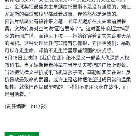
上。金球奖把最佳女主角颁给托里斯不是没有道理的，她让
尤妮斯的每道皱纹里都藏着故事，连愤怒都是温热的。
预告片结尾处有段神来之笔：老年尤妮斯在丈夫墓前摆餐
具，突然转身对空气说”面包要凉了”。这时画外响起逮捕那
晚的新闻广播，而镜头下拉——她始终穿着丈夫失踪那天系
的围裙。这种处理比任何悲情音乐都狠，它提醒我们：暴政
可以夺走生命，却偷不走生活里那些顽固的仪式感。
5月16日上映的《我仍在此》绝不是又一部苦大仇深的人权
教科书。当尤妮斯带着孙辈在当年丈夫被捕的广场上野餐，
当她把法律文书折成纸飞机逗孩子笑，塞勒斯其实在说：反
抗暴政最致命的武器，或许正是这种把绝望过成日常的温柔
韧性。就像巴西民谣里唱的：”我们不是用火药在战斗，而
是用活着。”
(责任编辑：bt电影)