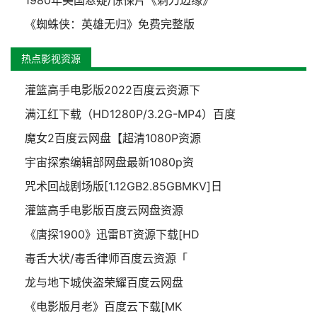
1980年美国悬疑/惊悚片《剃刀边缘》
《蜘蛛侠：英雄无归》免费完整版
热点影视资源
灌篮高手电影版2022百度云资源下
满江红下载（HD1280P/3.2G-MP4）百度
魔女2百度云网盘【超清1080P资源
宇宙探索编辑部网盘最新1080p资
咒术回战剧场版[1.12GB2.85GBMKV]日
灌篮高手电影版百度云网盘资源
《唐探1900》迅雷BT资源下载[HD
毒舌大状/毒舌律师百度云资源「
龙与地下城侠盗荣耀百度云网盘
《电影版月老》百度云下载[MK