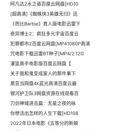
阿凡达2水之道百度云网盘[HD10
[超高清]《蜘蛛侠3英雄无归》迅
《芭比Barbie》真人版电影迅雷下
奇异博士2：疯狂多元宇宙百度云
犯罪都市2百度云网盘[MP41080P高清
咒电影下载迅雷BT种子[MP4/2.12G
灌篮高手电影版百度云网盘【
关于我和鬼变成家人的那件事下
黑亚当网盘4k蓝光高清百度云最
银河护卫队3网盘资源在线观看百
刀剑神域进击篇：无星之夜的咏
你想活出怎样的人生下载[HD108
2022年日本电影《五等分的新娘