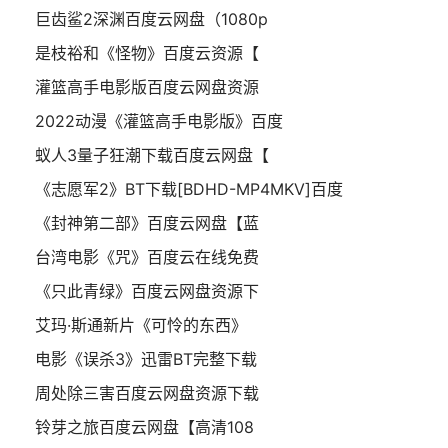
巨齿鲨2深渊百度云网盘（1080p
是枝裕和《怪物》百度云资源【
灌篮高手电影版百度云网盘资源
2022动漫《灌篮高手电影版》百度
蚁人3量子狂潮下载百度云网盘【
《志愿军2》BT下载[BDHD-MP4MKV]百度
《封神第二部》百度云网盘【蓝
台湾电影《咒》百度云在线免费
《只此青绿》百度云网盘资源下
艾玛·斯通新片《可怜的东西》
电影《误杀3》迅雷BT完整下载
周处除三害百度云网盘资源下载
铃芽之旅百度云网盘【高清108